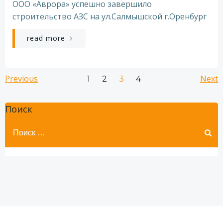
ООО «Аврора» успешно завершило
строительство АЗС на ул.Салмышской г.Оренбург
read more
Навигация
Навигация
Н
Previous
Страница
Страница
Страница
Next
Страница
1
2
3
4
по
по
п
Поиск
записям
записям
з
Найти: