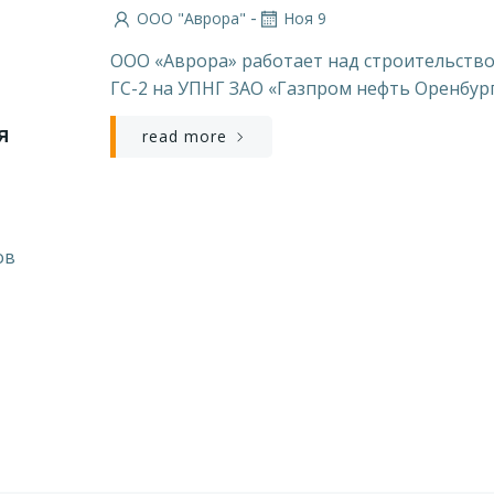
-
ООО "Аврора"
Ноя 9
ООО «Аврора» работает над строительств
ГС-2 на УПНГ ЗАО «Газпром нефть Оренбур
я
read more
ов