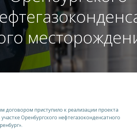
ефтегазоконденс
ого месторожден
ым договором приступило к реализации проекта
 участке Оренбургского нефтегазоконденсатного
ренбург».