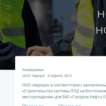
н
н
Реализуемые
ООО "Аврора"
-
6 Апреля, 2015
ООО «Аврора» в соответствии с заключённ
«Строительство системы ППД на Восточном
месторождения» для ЗАО «Газпром-Нефть О