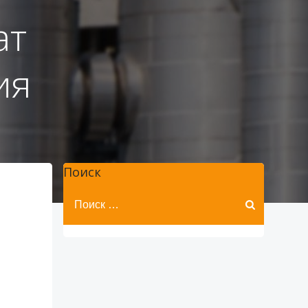
ат
ия
Поиск
Найти: