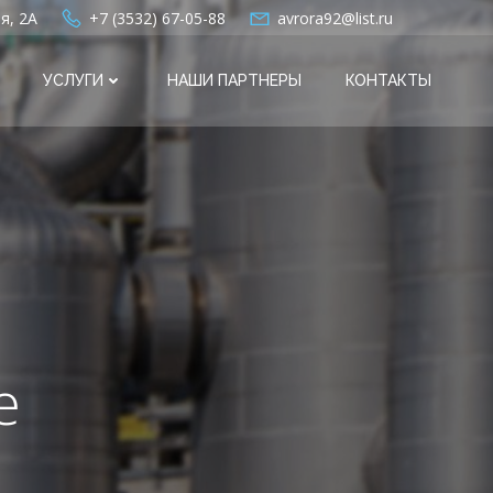
я, 2А
+7 (3532) 67-05-88
avrora92@list.ru
УСЛУГИ
НАШИ ПАРТНЕРЫ
КОНТАКТЫ
е